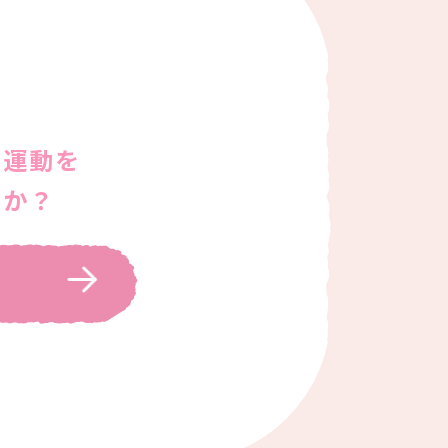
ン運動を
んか？