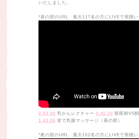
いたしました。
*昼の部のURL 最大117名の方にLIVEで視聴
0:03:49
乳がんレクチャー
0:40:20
獣医師VS
1:43:06
皆で乳腺マッサージ（昼の部）
*夜の部のURL 最大152名の方にLIVEで視聴